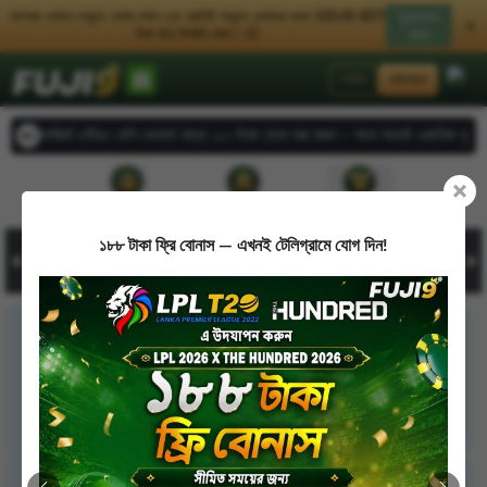
আপনার একজন বন্ধুকে রেফার করুন এবং প্রতিটি বন্ধুকে রেফারের জন্য 100.00 BDT
মুক্তকরণ
টাকা করে উপার্জন করুন। 💥
করুন
লগইন
সাইনআপ
ডিপোজিটে ৫টিরও বেশি বোনাস! মাত্র ১০০ টাকা থেকে শুরু করুন – সাথে সাথেই একাধিক পুরস্কার জ
রেফারেল
ডিপোজিট
উত্তোলন করুন
১৮৮ টাকা ফ্রি বোনাস — এখনই টেলিগ্রামে যোগ দিন!
Home