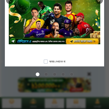
আবার দেখাবেন না
মেনু
রেফারেল
ডিপোজিট
বোনাস কেন্দ্র
অ্যাকাউন্ট