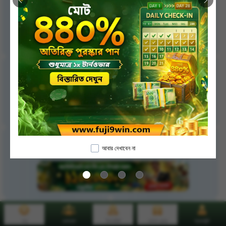
আবার দেখাবেন না
মেনু
রেফারেল
ডিপোজিট
বোনাস কেন্দ্র
অ্যাকাউন্ট